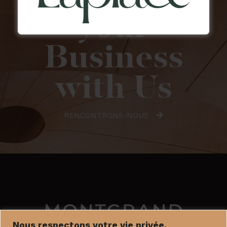
your
Business
with Us
RENCONTRONS-NOUS
Nous respectons votre vie privée.