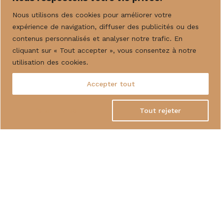
Nous utilisons des cookies pour améliorer votre
expérience de navigation, diffuser des publicités ou des
contenus personnalisés et analyser notre trafic. En
cliquant sur « Tout accepter », vous consentez à notre
MONTGRAND.COM © 2026 -
NOUS CONTACTER
-
MENTIONS LÉGALES
utilisation des cookies.
Accepter tout
SITE RÉALISÉ PAR
MIND 7
Personnaliser
Tout rejeter